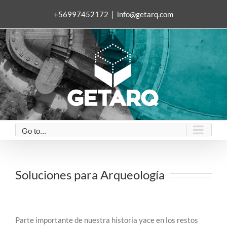
Skip
+56997452172
|
info@getarq.com
to
content
Go to...
Soluciones para Arqueología
Parte importante de nuestra historia yace en los restos