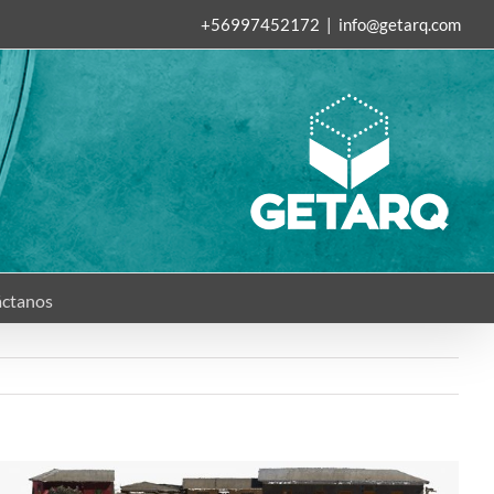
+56997452172
|
info@getarq.com
ctanos